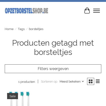
Winkelwa
Home
/
Tags
/
borsteltjes
Producten getagd met
borsteltjes
Filters weergeven
Sorteren op
Meest bekeken
1 producten
Sale