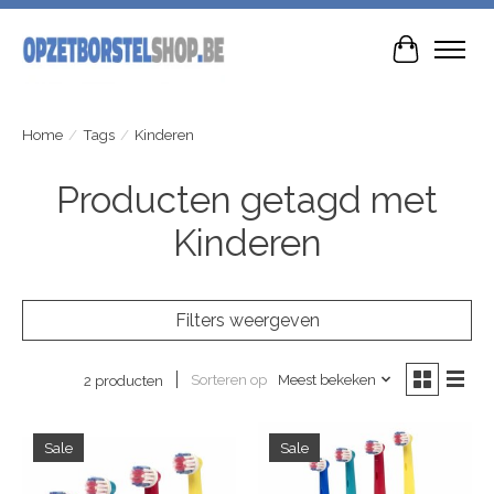
Winkelwa
Home
/
Tags
/
Kinderen
Producten getagd met
Kinderen
Filters weergeven
Sorteren op
Meest bekeken
2 producten
Sale
Sale