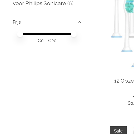
voor Philips Sonicare
(6)
Prijs
Minimale prijswaarde
Price maximum value
€
0
- €
20
12 Opze
Stu
Sale